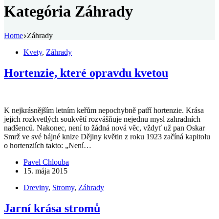
Kategória
Záhrady
Home
Záhrady
Kvety
,
Záhrady
Hortenzie, které opravdu kvetou
K nejkrásnějším letním keřům nepochybně patří hortenzie. Krása
jejich rozkvetlých soukvětí rozvášňuje nejednu mysl zahradních
nadšenců. Nakonec, není to žádná nová věc, vždyť už pan Oskar
Smrž ve své bájné knize Dějiny květin z roku 1923 začíná kapitolu
o hortenziích takto: „Není…
Pavel Chlouba
15. mája 2015
Dreviny
,
Stromy
,
Záhrady
Jarní krása stromů