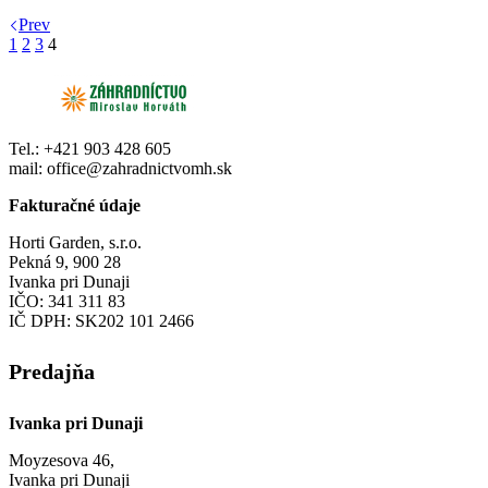
Prev
1
2
3
4
Tel.: +421 903 428 605
mail: office@zahradnictvomh.sk
Fakturačné údaje
Horti Garden, s.r.o.
Pekná 9, 900 28
Ivanka pri Dunaji
IČO: 341 311 83
IČ DPH: SK202 101 2466
Predajňa
Ivanka pri Dunaji
Moyzesova 46,
Ivanka pri Dunaji