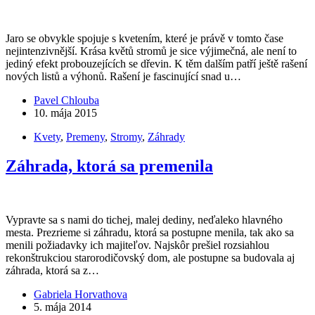
Jaro se obvykle spojuje s kvetením, které je právě v tomto čase
nejintenzivnější. Krása květů stromů je sice výjimečná, ale není to
jediný efekt probouzejících se dřevin. K těm dalším patří ještě rašení
nových listů a výhonů. Rašení je fascinující snad u…
Pavel Chlouba
10. mája 2015
Kvety
,
Premeny
,
Stromy
,
Záhrady
Záhrada, ktorá sa premenila
Vypravte sa s nami do tichej, malej dediny, neďaleko hlavného
mesta. Prezrieme si záhradu, ktorá sa postupne menila, tak ako sa
menili požiadavky ich majiteľov. Najskôr prešiel rozsiahlou
rekonštrukciou starorodičovský dom, ale postupne sa budovala aj
záhrada, ktorá sa z…
Gabriela Horvathova
5. mája 2014