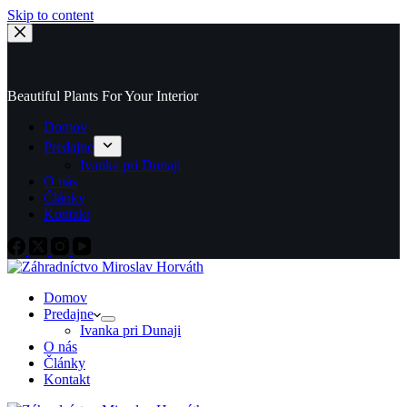
Skip to content
Beautiful Plants For Your Interior
Domov
Predajne
Ivanka pri Dunaji
O nás
Články
Kontakt
Domov
Predajne
Ivanka pri Dunaji
O nás
Články
Kontakt