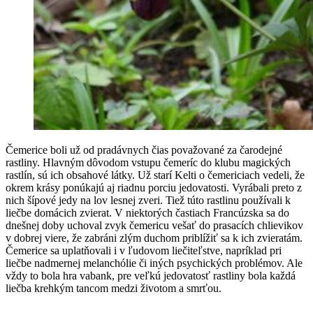
Čemerice boli už od pradávnych čias považované za čarodejné
rastliny. Hlavným dôvodom vstupu čemeríc do klubu magických
rastlín, sú ich obsahové látky. Už starí Kelti o čemericiach vedeli, že
okrem krásy ponúkajú aj riadnu porciu jedovatosti. Vyrábali preto z
nich šípové jedy na lov lesnej zveri. Tiež túto rastlinu používali k
liečbe domácich zvierat. V niektorých častiach Francúzska sa do
dnešnej doby uchoval zvyk čemericu vešať do prasacích chlievikov
v dobrej viere, že zabráni zlým duchom priblížiť sa k ich zvieratám.
Čemerice sa uplatňovali i v ľudovom liečiteľstve, napríklad pri
liečbe nadmernej melanchólie či iných psychických problémov. Ale
vždy to bola hra vabank, pre veľkú jedovatosť rastliny bola každá
liečba krehkým tancom medzi životom a smrťou.