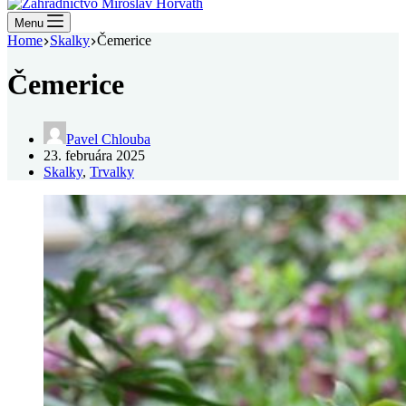
Menu
Home
Skalky
Čemerice
Čemerice
Pavel Chlouba
23. februára 2025
Skalky
,
Trvalky