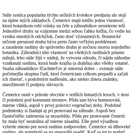
Stále rastúca popularita týchto nežných kvietkov predjaria ale stojí
na úplne iných základoch. Čemerice majú totižto jednu vlastnosť,
ktorá botanikom robí vrásky na čele a záhradníkov nesmierne teší.
Jednotlivé druhy sa vzájomne medzi sebou ľahko krížia, čo vedie ku
vzniku mnohých odchýlok, často dosť významných. Botanické
určenie presnosti druhu býva preto často veľkým problémom
a zaradenie rastliny do správneho druhu je nočnou morou nejedného
botanika. Záhradníci túto vlastnosť na všetkých rastlinách priamo
milujú, lebo stále žijú v nádeji, že vytvoria odrodu, či nájdu náhodne
vzniknutú rastlinu, ktorá bude krajšia (a drahšia) ako všetky ostatné.
Snaha záhradníkov šľachtiteľov je mierená dobre – existuje stále
početnejšia skupina ľudí, ktorí čemericiam celkom prepadli a začali
ich zbierať, s podobným nadšením, ako niekto zbiera známky,
starožitnosti či podpisy slávnych.
Čemerice rastú v prírode obvykle v redších listnatých lesoch, v tieni
či polotieni pod korunami stromov. Pôda tam býva humusovitá,
mierne vlhká, aspoň v prvej polovici vegetačnej doby. Podobné
podmienky si žiadajú aj pri pestovaní na záhrade. Aspoň bez
čiastočného zatienenia sa nezaobídu. Pôda pre pestovanie čemeríc
by mala byť neutrálna až mierne zásaditá. Ešte pred výsadbou
vyberte miesto pre novú rastlinu zodpovedne. Čemerice sú dlhoveké
rastliny, ale potrebujú sa na stanovišti usadiť. Keď sa im to podarí,