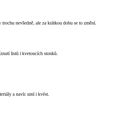
evšedně, ale za krátkou dobu se to změní.
utí listů i kvetoucích stonků.
ly a navíc umí i kvést.