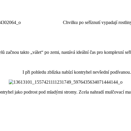
Chvilku po seříznutí vypadají rostliny trochu n
ačnou takto „válet“ po zemi, nastává ideální čas pro komplexní seřízn
I při pohledu zblízka nabízí kontryhel nevšední podívanou.
o podrost pod mladými stromy. Zcela nahradí mulčovací materiá