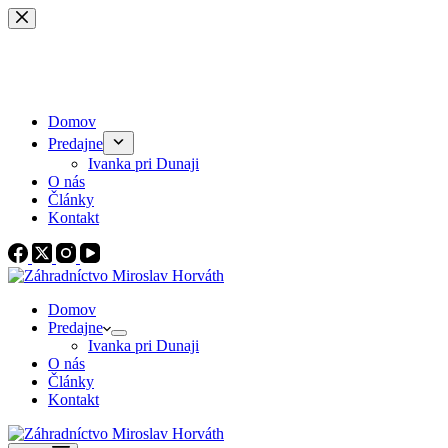
Skip
to
content
Domov
Predajne
Ivanka pri Dunaji
O nás
Články
Kontakt
Domov
Predajne
Ivanka pri Dunaji
O nás
Články
Kontakt