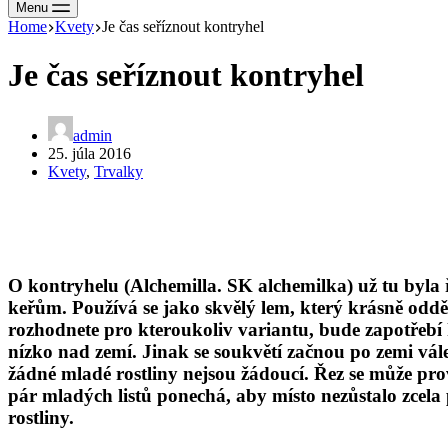
Menu
Home
Kvety
Je čas seříznout kontryhel
Je čas seříznout kontryhel
admin
25. júla 2016
Kvety
,
Trvalky
O kontryhelu (Alchemilla. SK alchemilka) už tu byla 
keřům. Používá se jako skvělý lem, který krásně odděl
rozhodnete pro kteroukoliv variantu, bude zapotřebí 
nízko nad zemí. Jinak se soukvětí začnou po zemi válet
žádné mladé rostliny nejsou žádoucí. Řez se může provés
pár mladých listů ponechá, aby místo nezůstalo zcela
rostliny.