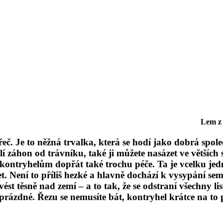
Lem z 
řeč. Je to něžná trvalka, která se hodí jako dobrá sp
í záhon od trávníku, také ji můžete nasázet ve větších
kontryhelům dopřát také trochu péče. Ta je vcelku jed
. Není to příliš hezké a hlavně dochází k vysypání semí
t těsně nad zemí – a to tak, že se odstraní všechny list
 prázdné. Řezu se nemusíte bát, kontryhel krátce na to