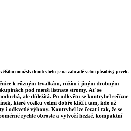
většího množství kontryhelu je na zahradě velmi působivý prvek.
olečnice k různým trvalkám, růžím i jiným drobným
 skupinách pod menší listnaté stromy. Ať se
noduchá, ale důležitá. Po odkvětu se kontr
yhel seřízne
nek, které vcelku velmi dobře klíčí i tam, kde už
y i odkvetlé výhony. Kontryhel lze řezat i tak, že se
 poměrně rychle obroste a vytvoří hezké, kompaktní