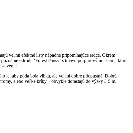
majú veľmi efektné listy nápadne pripomínajúce srdce. Okrem
o poznáme odrodu ‘Forest Pansy‘ s tmavo purpurovými listami, ktorú
dstavenie.
ho je, aby pôda bola vlhká, ale veľmi dobre priepustná. Dobrá
 stromy, alebo veľké kríky – obvykle dorastajú do výšky 3-5 m.