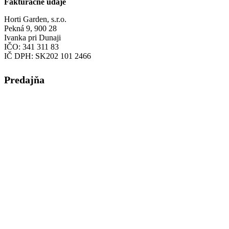
Fakturačné údaje
Horti Garden, s.r.o.
Pekná 9, 900 28
Ivanka pri Dunaji
IČO: 341 311 83
IČ DPH: SK202 101 2466
Predajňa
Ivanka pri Dunaji
Moyzesova 46,
Ivanka pri Dunaji
tel: +421 903 742 605
mail: zahradnictvomh@gmail.com
Hlavné menu
Domov
Predajne
Ivanka pri Dunaji
O nás
Články