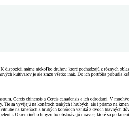
 K dispozícii máme niekoľko d
ruhov, ktoré pochádzajú z rôznych obla
 nových
kultivarov je ale zrazu všetko inak. Do ich portfólia pribudla kr
uastrum, Cercis chinensis a Cercis canadensis a ich odrodami. V mnohýc
by. Tie sa vyvíjajú na konároch tenkých i hrubých, ale i priamo na kmeni
Kvitnutie na kmeňoch a hrubých konároch vzniká z dvoch hlavných dôv
 opeleniu. Okrem iného hmyzu ho obstarávajú mravce, ktoré sa po kmen