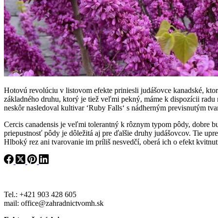
Hotovú revolúciu v listovom efekte priniesli judášovce kanadské, k
základného druhu, ktorý je tiež veľmi pekný, máme k dispozícii rad
neskôr nasledoval kultivar ‘Ruby Falls‘ s nádherným previsnutým tva
Cercis canadensis je veľmi tolerantný k rôznym typom pôdy, dobre bud
priepustnosť pôdy je dôležitá aj pre ďalšie druhy judášovcov. Tie upr
Hlboký rez ani tvarovanie im príliš nesvedčí, oberá ich o efekt kvitn
Tel.: +421 903 428 605
mail: office@zahradnictvomh.sk