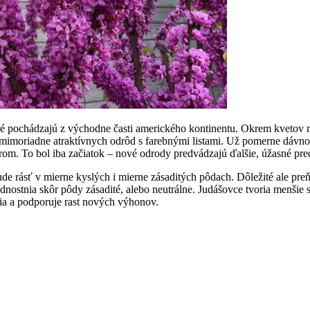
toré pochádzajú z východne časti amerického kontinentu. Okrem kvetov 
u mimoriadne atraktívnych odrôd s farebnými listami. Už pomerne dávn
rom. To bol iba začiatok – nové odrody predvádzajú ďalšie, úžasné pre
e rásť v mierne kyslých i mierne zásaditých pôdach. Dôležité ale preň
ednostnia skôr pôdy zásadité, alebo neutrálne. Judášovce tvoria menšie
utia a podporuje rast nových výhonov.