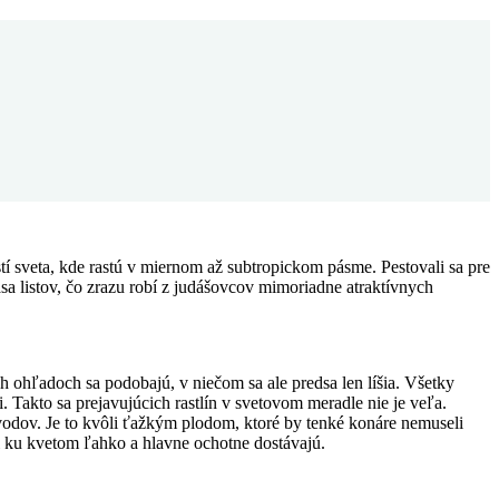
stí sveta, kde rastú v miernom až subtropickom pásme.
Pestovali sa pre
ása listov, čo zrazu robí z judášovcov
mimoriadne atraktívnych
h ohľadoch sa podobajú, v niečom sa ale predsa len líšia. Všetky
. Takto sa prejavujúcich rastlín v svetovom meradle nie je veľa.
odov. Je to kvôli ťažkým plodom, ktoré by tenké konáre nemuseli
i ku kvetom ľahko a hlavne ochotne dostávajú.