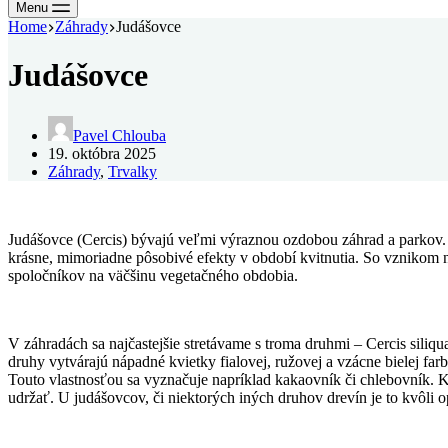
Menu
Home
Záhrady
Judášovce
Judášovce
Pavel Chlouba
19. októbra 2025
Záhrady
,
Trvalky
Judášovce (Cercis) bývajú veľmi výraznou ozdobou záhrad a parkov.
krásne, mimoriadne pôsobivé efekty v období kvitnutia. So vznikom
spoločníkov na väčšinu vegetačného obdobia.
V záhradách sa najčastejšie stretávame s troma druhmi – Cercis siliq
druhy vytvárajú nápadné kvietky fialovej, ružovej a vzácne bielej far
Touto vlastnosťou sa vyznačuje napríklad kakaovník či chlebovník. 
udržať. U judášovcov, či niektorých iných druhov drevín je to kvôli