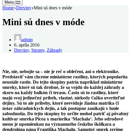
Menu
Home
Dreviny
Mini sú dnes v móde
Mini sú dnes v móde
admin
6. apríla 2016
Dreviny
,
Stromy
,
Záhrady
Nie, nie, nebojte sa – nie je reč o oblečení, ani o elektronike.
Predstaviť vám chceme miniatúrne rastliny, ktorých popularita
neustále rastie. Do tejto skupiny patria napríklad miniatúrne
smreky, ktoré sú tak drobné, že sa vojdú do každej záhrady a
skoro na každý balkón či terasu. Často sú to rastliny, ktoré
majú svoj jedinečný príbeh, vlastné, niekedy ťažko uveriteľné
dejiny. Sú to ale príbehy, ktoré neeviduje žiadna matrika či
ústav záhradníckych dejín,
a tak postupne zanikajú v hmle
zabudnutia. Do tejto skupiny by určite mohol patriť aj pôvabný
kultivar smreka Picea x mariorika ‘Machala‘. Jeho odrodové
meno je upomienkou na významného českého škôlkara a
dendrológa pána Františka Machalu. Samotný smrek zrejme