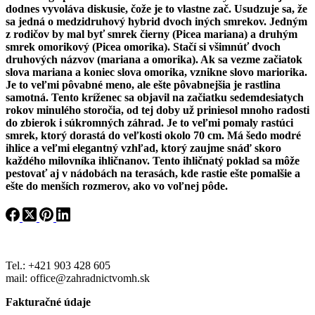
dodnes vyvoláva diskusie, čože je to vlastne zač. Usudzuje sa, že
sa jedná o medzidruhový hybrid dvoch iných smrekov. Jedným
z rodičov by mal byť smrek čierny (Picea mariana) a druhým
smrek omorikový (Picea omorika). Stačí si všimnúť dvoch
druhových názvov (mariana a omorika). Ak sa vezme začiatok
slova mariana a koniec slova omorika, vznikne slovo mariorika.
Je to veľmi pôvabné meno, ale ešte pôvabnejšia je rastlina
samotná. Tento kríženec sa objavil na začiatku sedemdesiatych
rokov minulého storočia, od tej doby už priniesol mnoho radosti
do zbierok i súkromných záhrad. Je to veľmi pomaly rastúci
smrek, ktorý dorastá do veľkosti okolo 70 cm. Má šedo modré
ihlice a veľmi elegantný vzhľad, ktorý zaujme snáď skoro
každého milovníka ihličnanov. Tento ihličnatý poklad sa môže
pestovať aj v nádobách na terasách, kde rastie ešte pomalšie a
ešte do menších rozmerov, ako vo voľnej pôde.
Tel.: +421 903 428 605
mail: office@zahradnictvomh.sk
Fakturačné údaje