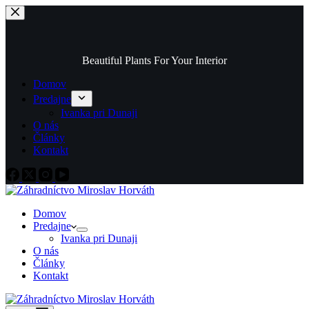
Skip
to
content
Beautiful Plants For Your Interior
Domov
Predajne
Ivanka pri Dunaji
O nás
Články
Kontakt
Domov
Predajne
Ivanka pri Dunaji
O nás
Články
Kontakt